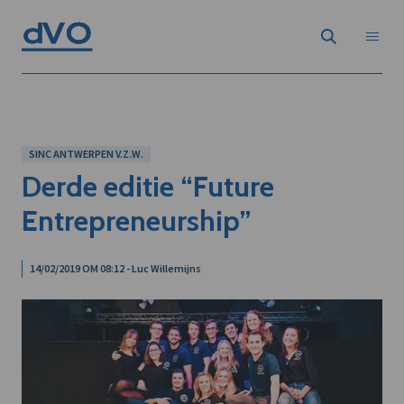
SINC ANTWERPEN V.Z.W.
Derde editie “Future
Entrepreneurship”
14/02/2019 OM 08:12 - Luc Willemijns