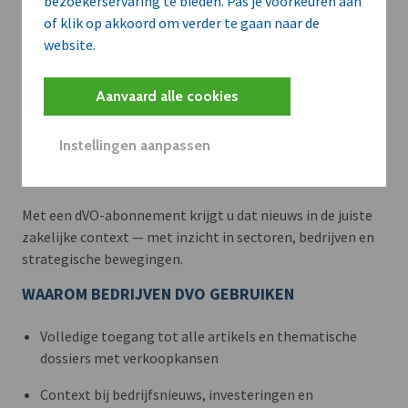
bezoekerservaring te bieden. Pas je voorkeuren aan
of klik op akkoord om verder te gaan naar de
website.
Aanvaard alle cookies
Meer context. Dieper begrip.
Instellingen aanpassen
Artikels zoals deze brengen het nieuws.
Met een dVO-abonnement krijgt u dat nieuws in de juiste
zakelijke context — met inzicht in sectoren, bedrijven en
strategische bewegingen.
WAAROM BEDRIJVEN DVO GEBRUIKEN
Volledige toegang tot alle artikels en thematische
dossiers met verkoopkansen
Context bij bedrijfsnieuws, investeringen en