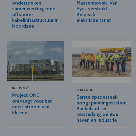
onderzoeken
Massenhoven–Van
samenwerking rond
Eyck versterkt
offshore-
Belgisch
kabelinfrastructuur in
elektriciteitsnet
Noordzee
INEOS N.V.
ELIA GROUP
Project ONE
Eerste spadesteek
ontvangt voor het
hoogspanningsstation
eerst stroom van
Baekeland ter
Elia-net
versterking Gentse
haven en industrie