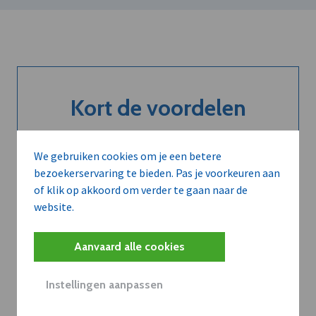
Kort de voordelen
van een
abonnement...
We gebruiken cookies om je een betere
bezoekerservaring te bieden. Pas je voorkeuren aan
of klik op akkoord om verder te gaan naar de
website.
Neem dVO Leads
Aanvaard alle cookies
Instellingen aanpassen