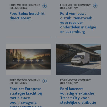
FORD MOTOR COMPANY
FORD MOTOR COMPANY
(BELGIUM) N.V.
(BELGIUM) N.V.
Ford Belux herschikt
Ford vernieuwt
directieteam
distributienetwerk
voor reserve-
onderdelen in België
en Luxemburg
FORD MOTOR COMPANY
FORD MOTOR COMPANY
(BELGIUM) N.V.
(BELGIUM) N.V.
Ford zet Europese
Ford lanceert
strategie kracht bij
volledig elektrische
met nieuwe
Transit City voor
bedrijfswagens,
stedelijke distributie
personenauto’s en