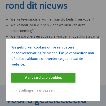
rond dit nieuws
Welke leveranciers kunnen aan dit bedrijf verkopen?
Welke bedrijven kunnen klant worden van deze
onderneming?
Welke partners en adviseurs worden mogelijk relevant?
We gebruiken cookies om je een betere
bezoekerservaring te bieden. Pas je voorkeuren aan
Plan 20 min inzicht
of klik op akkoord om verder te gaan naar de
website.
Aanvaard alle cookies
Instellingen aanpassen
Voor u geselecteerd