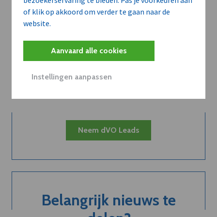
bezoekerservaring te bieden. Pas je voorkeuren aan
of klik op akkoord om verder te gaan naar de
website.
Kort de voordelen
Aanvaard alle cookies
van een
Instellingen aanpassen
abonnement...
Neem dVO Leads
Belangrijk nieuws te