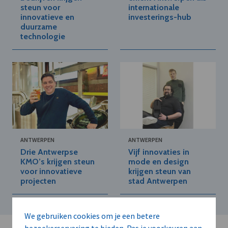
steun voor
internationale
innovatieve en
investerings-hub
duurzame
technologie
ANTWERPEN
ANTWERPEN
Drie Antwerpse
Vijf innovaties in
KMO’s krijgen steun
mode en design
voor innovatieve
krijgen steun van
projecten
stad Antwerpen
We gebruiken cookies om je een betere