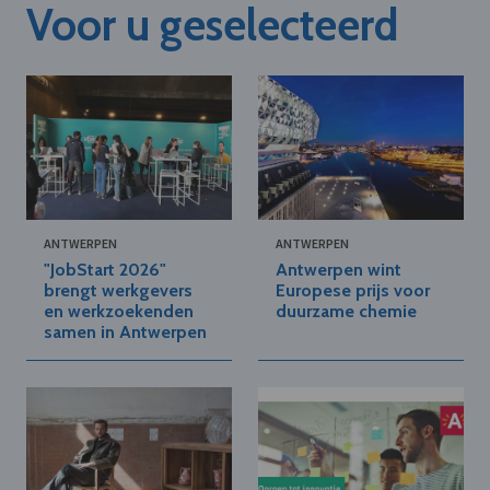
Voor u geselecteerd
ANTWERPEN
ANTWERPEN
"JobStart 2026"
Antwerpen wint
brengt werkgevers
Europese prijs voor
en werkzoekenden
duurzame chemie
samen in Antwerpen