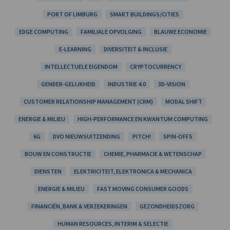
PORT OF LIMBURG
SMART BUILDINGS/CITIES
EDGE COMPUTING
FAMILIALE OPVOLGING
BLAUWE ECONOMIE
E-LEARNING
DIVERSITEIT & INCLUSIE
INTELLECTUELE EIGENDOM
CRYPTOCURRENCY
GENDER-GELIJKHEID
INDUSTRIE 4.0
3D-VISION
CUSTOMER RELATIONSHIP MANAGEMENT (CRM)
MODAL SHIFT
ENERGIE & MILIEU
HIGH-PERFORMANCE EN KWANTUM COMPUTING
6G
DVO NIEUWSUITZENDING
PITCH!
SPIN-OFFS
BOUW EN CONSTRUCTIE
CHEMIE, PHARMACIE & WETENSCHAP
DIENSTEN
ELEKTRICITEIT, ELEKTRONICA & MECHANICA
ENERGIE & MILIEU
FAST MOVING CONSUMER GOODS
FINANCIËN, BANK & VERZEKERINGEN
GEZONDHEIDSZORG
HUMAN RESOURCES, INTERIM & SELECTIE