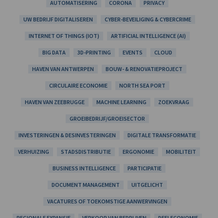
AUTOMATISERING
CORONA
PRIVACY
UW BEDRIJF DIGITALISEREN
CYBER-BEVEILIGING & CYBERCRIME
INTERNET OF THINGS (IOT)
ARTIFICIAL INTELLIGENCE (AI)
BIG DATA
3D-PRINTING
EVENTS
CLOUD
HAVEN VAN ANTWERPEN
BOUW- & RENOVATIEPROJECT
CIRCULAIRE ECONOMIE
NORTH SEA PORT
HAVEN VAN ZEEBRUGGE
MACHINE LEARNING
ZOEKVRAAG
GROEIBEDRIJF/GROEISECTOR
INVESTERINGEN & DESINVESTERINGEN
DIGITALE TRANSFORMATIE
VERHUIZING
STADSDISTRIBUTIE
ERGONOMIE
MOBILITEIT
BUSINESS INTELLIGENCE
PARTICIPATIE
DOCUMENT MANAGEMENT
UITGELICHT
VACATURES OF TOEKOMSTIGE AANWERVINGEN
REGIONALE EXPANSIE
VERKOOP VAN BEDRIJVEN
DEELECONOMIE