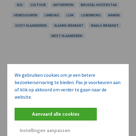
B2C
CULTUUR
ANTWERPEN
BRUSSEL-HOOFDSTAD
HENEGOUWEN
LIMBURG
LUIK
LUXEMBURG
NAMEN
OOST-VLAANDEREN
VLAAMS-BRABANT
WAALS-BRABANT
WEST-VLAANDEREN
We gebruiken cookies om je een betere
bezoekerservaring te bieden. Pas je voorkeuren aan
of klik op akkoord om verder te gaan naar de
website.
Aanvaard alle cookies
Instellingen aanpassen