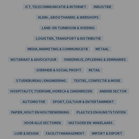
ICT, TELECOMMUNICATIE & INTERNET
INDUSTRIE
KLEIN-, GROOTHANDEL & WEBSHOPS
LAND- EN TUINBOUW & VOEDING
LOGISTIEK, TRANSPORT & DISTRIBUTIE
MEDIA, MARKETING & COMMUNICATIE
METAAL
NOTARIAAT & ADVOCATUUR
ONDERWIJS, OPLEIDING & SEMINARIES
OVERHEID & SOCIAL PROFIT
RETAIL
STUDIEBUREAU / ENGINEERING
TEXTIEL, CONFECTIE & MODE
HOSPITALITY, TOERISME, HORECA & ZAKENREIZEN
ANDERE SECTOR
AUTOMOTIVE
SPORT, CULTUUR & ENTERTAINMENT
PAPIER, HOUT EN HOUTBEWERKING
PLASTICS EN KUNSTSTOFFEN
VOOR ALLE SECTOREN
VASTGOED EN -MAKELAARS
LUXE & DESIGN
FACILITY MANAGEMENT
IMPORT & EXPORT