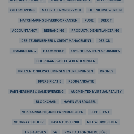
OUTSOURCING
MATERIALENONDERZOEK
HET NIEUWE WERKEN
MATCHMAKING EN VERKOOPKANSEN
FUSIE
BREXIT
ACCOUNTANCY
REBRANDING
PRODUCT-, DIENSTLANCERING
DEBITEURENBEHEER & CREDIT MANAGEMENT
DESIGN
TEAMBUILDING
E-COMMERCE
OVERHEIDSSTEUN & SUBSIDIES
LOOPBAAN-SWITCH & BENOEMINGEN
PRIJZEN, ONDERSCHEIDINGEN EN ERKENNINGEN
DRONES
DIVERSIFICATIE
REORGANISATIE
PARTNERSHIPS & SAMENWERKING
AUGMENTED & VIRTUAL REALITY
BLOCKCHAIN
HAVEN VAN BRUSSEL
VERJAARDAGEN, JUBILEA EN MIJLPALEN
FLEET-TEST
VOORRAADBEHEER
HAVEN OOSTENDE
NIEUWE DVO-LEDEN
TIPS & ADVIES
5G
PORT AUTONOME DE LIÈGE