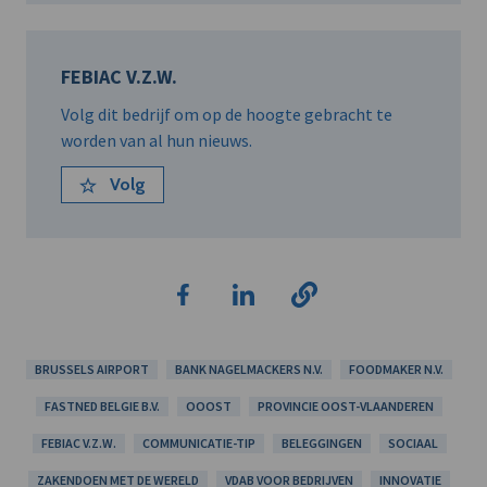
FEBIAC V.Z.W.
Volg dit bedrijf om op de hoogte gebracht te
worden van al hun nieuws.
Volg
BRUSSELS AIRPORT
BANK NAGELMACKERS N.V.
FOODMAKER N.V.
FASTNED BELGIE B.V.
OOOST
PROVINCIE OOST-VLAANDEREN
FEBIAC V.Z.W.
COMMUNICATIE-TIP
BELEGGINGEN
SOCIAAL
ZAKENDOEN MET DE WERELD
VDAB VOOR BEDRIJVEN
INNOVATIE