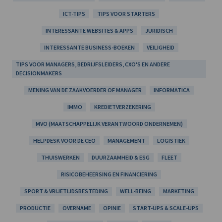
ICT-TIPS
TIPS VOOR STARTERS
INTERESSANTE WEBSITES & APPS
JURIDISCH
INTERESSANTE BUSINESS-BOEKEN
VEILIGHEID
TIPS VOOR MANAGERS, BEDRIJFSLEIDERS, CXO'S EN ANDERE
DECISIONMAKERS
MENING VAN DE ZAAKVOERDER OF MANAGER
INFORMATICA
IMMO
KREDIETVERZEKERING
MVO (MAATSCHAPPELIJK VERANTWOORD ONDERNEMEN)
HELPDESK VOOR DE CEO
MANAGEMENT
LOGISTIEK
THUISWERKEN
DUURZAAMHEID & ESG
FLEET
RISICOBEHEERSING EN FINANCIERING
SPORT & VRIJETIJDSBESTEDING
WELL-BEING
MARKETING
PRODUCTIE
OVERNAME
OPINIE
START-UPS & SCALE-UPS