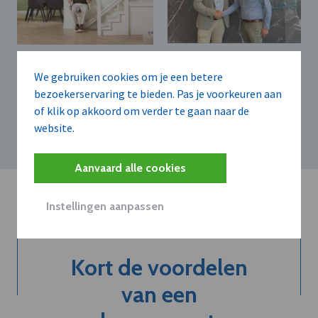
NTX B.V.
OTOLIFT TRAPLIFTEN BV
We gebruiken cookies om je een betere
NTX benoemt Tom
Levensloopbestendig
Hufkens tot sales &
bezoekerservaring te bieden. Pas je voorkeuren aan
bouwen: een
marketing manager
groeimarkt voor de
of klik op akkoord om verder te gaan naar de
Vlaamse bouwsector
website.
Aanvaard alle cookies
Instellingen aanpassen
Kort de voordelen
van een