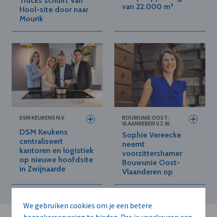
Trucks schuift Van
van 22.000 m³
Hool-site door naar
Mourik
DSM KEUKENS N.V.
BOUWUNIE OOST-
VLAANDEREN V.Z.W.
DSM Keukens
Sophie Vereecke
centraliseert
neemt
kantoren en logistiek
voorzittershamer
op nieuwe hoofdsite
Bouwunie Oost-
in Zwijnaarde
Vlaanderen op
We gebruiken cookies om je een betere
bezoekerservaring te bieden. Pas je voorkeuren aan