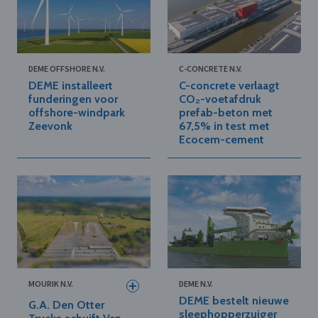
DEME OFFSHORE N.V.
C-CONCRETE N.V.
DEME installeert
C-concrete verlaagt
funderingen voor
CO₂-voetafdruk
offshore-windpark
prefab-beton met
Zeevonk
67,5% in test met
Ecocem-cement
MOURIK N.V.
DEME N.V.
DEME bestelt nieuwe
G.A. Den Otter
sleephopperzuiger