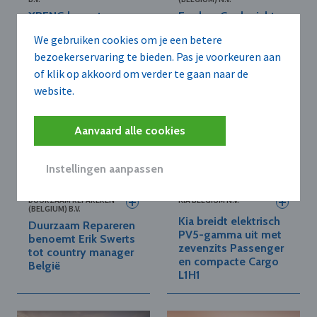
XPENG brengt
Ford en Geely richten
nieuwe
joint-venture op voor
We gebruiken cookies om je een betere
vlaggenschip-SUV
autoproductie in
G9L naar Europa
Valencia
bezoekerservaring te bieden. Pas je voorkeuren aan
of klik op akkoord om verder te gaan naar de
website.
Aanvaard alle cookies
Instellingen aanpassen
DUURZAAM REPAREREN
KIA BELGIUM N.V.
(BELGIUM) B.V.
Kia breidt elektrisch
Duurzaam Repareren
PV5-gamma uit met
benoemt Erik Swerts
zevenzits Passenger
tot country manager
en compacte Cargo
België
L1H1