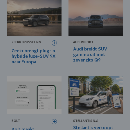
ZEEKR BRUSSEL N.V.
AUDI IMPORT
Audi breidt SUV-
Zeekr brengt plug-in
gamma uit met
hybride luxe-SUV 9X
zevenzits Q9
naar Europa
BOLT
STELLANTIS N.V.
Stellantis verkoopt
Bolt maakt