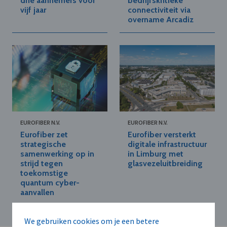
drie aannemers voor
bedrijfskritieke
vijf jaar
connectiviteit via
overname Arcadiz
EUROFIBER N.V.
EUROFIBER N.V.
Eurofiber zet
Eurofiber versterkt
strategische
digitale infrastructuur
samenwerking op in
in Limburg met
strijd tegen
glasvezeluitbreiding
toekomstige
quantum cyber-
aanvallen
We gebruiken cookies om je een betere