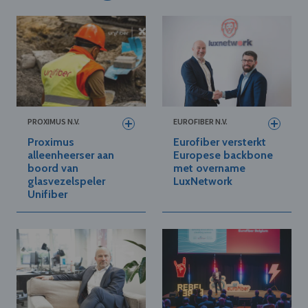
PROXIMUS N.V.
EUROFIBER N.V.
Proximus
Eurofiber versterkt
alleenheerser aan
Europese backbone
boord van
met overname
glasvezelspeler
LuxNetwork
Unifiber