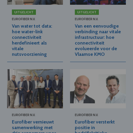
UITGELICHT
UITGELICHT
EUROFIBER N.V.
EUROFIBER N.V.
Van water tot data:
Van een eenvoudige
hoe water-link
verbinding naar vitale
connectiviteit
infrastructuur: hoe
herdefinieert als
connectiviteit
vitale
evolueerde voor de
nutsvoorziening
Vlaamse KMO
EUROFIBER N.V.
EUROFIBER N.V.
Eurofiber vernieuwt
Eurofiber versterkt
samenwerking met
positie in