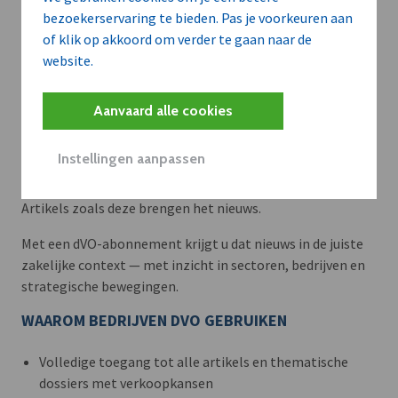
bezoekerservaring te bieden. Pas je voorkeuren aan
of klik op akkoord om verder te gaan naar de
website.
Aanvaard alle cookies
Meer context. Dieper begrip.
Instellingen aanpassen
Artikels zoals deze brengen het nieuws.
Met een dVO-abonnement krijgt u dat nieuws in de juiste
zakelijke context — met inzicht in sectoren, bedrijven en
strategische bewegingen.
WAAROM BEDRIJVEN DVO GEBRUIKEN
Volledige toegang tot alle artikels en thematische
dossiers met verkoopkansen