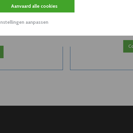
Aanvaard alle cookies
 van een
Belangri
Instellingen aanpassen
..
Co