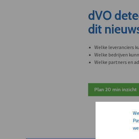
dVO dete
dit nieuw
Welke leveranciers k
Welke bedrijven kun
Welke partners en ad
Plan 20 min inzicht
We
Pa
we