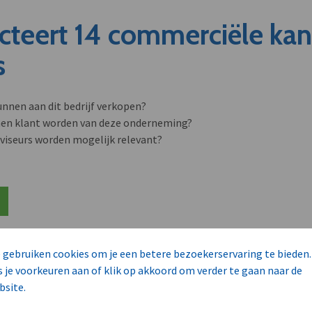
cteert 14 commerciële ka
s
unnen aan dit bedrijf verkopen?
nen klant worden van deze onderneming?
viseurs worden mogelijk relevant?
 gebruiken cookies om je een betere bezoekerservaring te bieden.
s je voorkeuren aan of klik op akkoord om verder te gaan naar de
bsite.