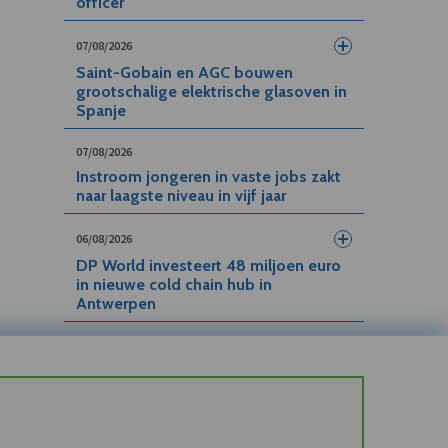
officer
07/08/2026
Saint-Gobain en AGC bouwen
grootschalige elektrische glasoven in
Spanje
07/08/2026
Instroom jongeren in vaste jobs zakt
naar laagste niveau in vijf jaar
06/08/2026
DP World investeert 48 miljoen euro
in nieuwe cold chain hub in
Antwerpen
06/08/2026
Arctic Wolf bundelt beveiliging,
incident-respons en herstel in Cyber
Resilience-platform