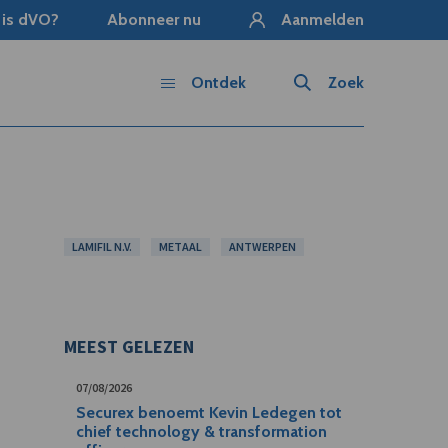
 is dVO?
Abonneer nu
Aanmelden
Ontdek
Zoek
LAMIFIL N.V.
METAAL
ANTWERPEN
MEEST GELEZEN
07/08/2026
Securex benoemt Kevin Ledegen tot
chief technology & transformation