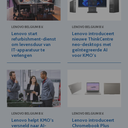
LENOVO BELGIUM B.V.
LENOVO BELGIUM B.V.
Lenovo start
Lenovo introduceert
refurbishment-dienst
nieuwe ThinkCentre
om levensduur van
neo-desktops met
IT-apparatuur te
geïntegreerde AI
verlengen
voor KMO’s
LENOVO BELGIUM B.V.
LENOVO BELGIUM B.V.
Lenovo helpt KMO’s
Lenovo introduceert
versneld naar AI-
Chromebook Plus