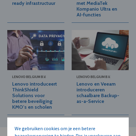
ready infrastructuur
met MediaTek
Kompanio Ultra en
AI-functies
LENOVO BELGIUM B.V.
LENOVO BELGIUM B.V.
Lenovo introduceert
Lenovo en Veeam
ThinkShield
introduceren
Solutions voor
schaalbare Backup-
betere beveiliging
as-a-Service
KMO’s en scholen
We gebruiken cookies om je een betere
bezoekerservaring te bieden. Pas je voorkeuren aan