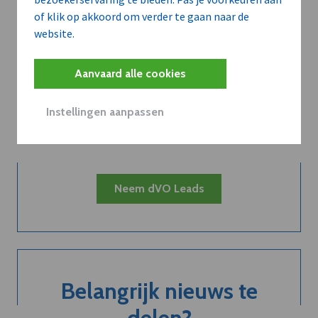
of klik op akkoord om verder te gaan naar de
website.
Kort de voordelen
Aanvaard alle cookies
van een
Instellingen aanpassen
abonnement...
Neem dVO Leads
Belangrijk nieuws te
delen?